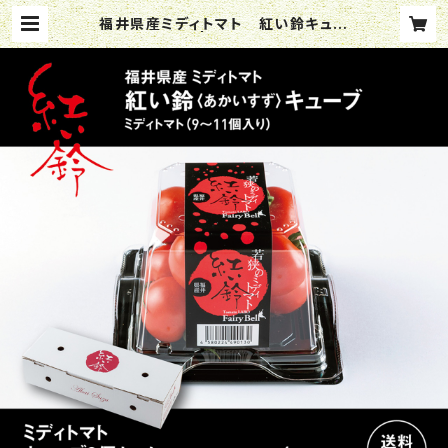
福井県産ミディトマト 紅い鈴キュー
ブ 3個セット | Tomato LABO Fa
iryBell