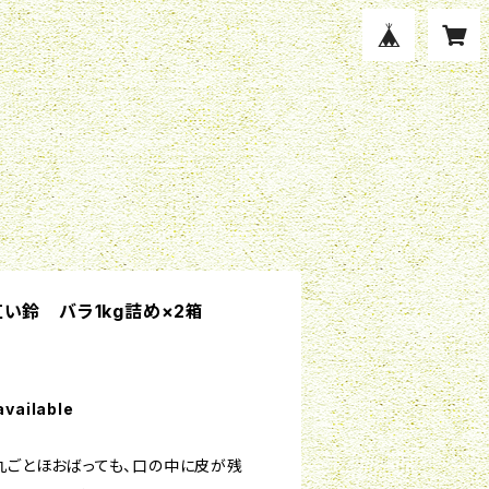
い鈴 バラ1kg詰め×2箱
available
丸ごとほおばっても、口の中に皮が残