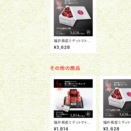
福井県産ミディトマト
紅い鈴 バラ1kg詰め×
¥3,628
2箱
その他の商品
福井県産ミディトマト
福井県産ミディ
紅い鈴キューブ 3個セ
紅い鈴 バラ1k
¥1,814
¥3,628