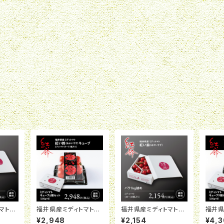
トマト
福井県産ミディトマト
福井県産ミディトマト
福井
g詰め×
紅い鈴キューブ 6個セ
紅い鈴 バラ1kg詰め
紅い鈴
¥2,948
¥2,154
¥4,