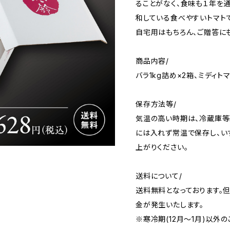
ることがなく、食味も１年を通
和している食べやすいトマトで
自宅用はもちろん、ご贈答に
商品内容/
バラ1kg詰め×2箱、ミディト
保存方法等/
気温の高い時期は、冷蔵庫等
には入れず常温で保存し、い
上がりください。
送料について/
送料無料となっております。但
金が発生いたします。
※寒冷期(12月～1月)以外